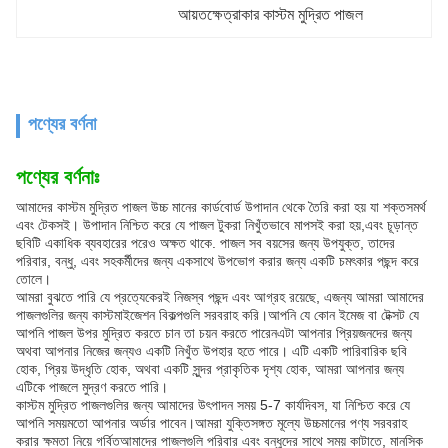
আয়তক্ষেত্রাকার কাস্টম মুদ্রিত পাজল
পণ্যের বর্ণনা
পণ্যের বর্ণনাঃ
আমাদের কাস্টম মুদ্রিত পাজল উচ্চ মানের কার্ডবোর্ড উপাদান থেকে তৈরি করা হয় যা শক্তসমর্থ
এবং টেকসই। উপাদান নিশ্চিত করে যে পাজল টুকরা নিখুঁতভাবে মাপসই করা হয়,এবং চূড়ান্ত
ছবিটি একাধিক ব্যবহারের পরেও অক্ষত থাকে. পাজল সব বয়সের জন্য উপযুক্ত, তাদের
পরিবার, বন্ধু, এবং সহকর্মীদের জন্য একসাথে উপভোগ করার জন্য একটি চমৎকার পছন্দ করে
তোলে।
আমরা বুঝতে পারি যে প্রত্যেকেরই নিজস্ব পছন্দ এবং আগ্রহ রয়েছে, এজন্য আমরা আমাদের
পাজলগুলির জন্য কাস্টমাইজেশন বিকল্পগুলি সরবরাহ করি।আপনি যে কোন ইমেজ বা টেক্সট যে
আপনি পাজল উপর মুদ্রিত করতে চান তা চয়ন করতে পারেনএটা আপনার প্রিয়জনদের জন্য
অথবা আপনার নিজের জন্যও একটি নিখুঁত উপহার হতে পারে। এটি একটি পারিবারিক ছবি
হোক, প্রিয় উদ্ধৃতি হোক, অথবা একটি সুন্দর প্রাকৃতিক দৃশ্য হোক, আমরা আপনার জন্য
এটিকে পাজলে মুদ্রণ করতে পারি।
কাস্টম মুদ্রিত পাজলগুলির জন্য আমাদের উৎপাদন সময় 5-7 কার্যদিবস, যা নিশ্চিত করে যে
আপনি সময়মতো আপনার অর্ডার পাবেন।আমরা যুক্তিসঙ্গত মূল্যে উচ্চমানের পণ্য সরবরাহ
করার ক্ষমতা নিয়ে গর্বিতআমাদের পাজলগুলি পরিবার এবং বন্ধুদের সাথে সময় কাটাতে, মানসিক