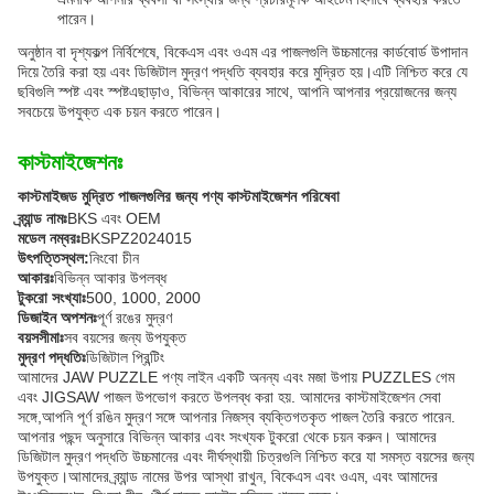
পারেন।
অনুষ্ঠান বা দৃশ্যকল্প নির্বিশেষে, বিকেএস এবং ওএম এর পাজলগুলি উচ্চমানের কার্ডবোর্ড উপাদান
দিয়ে তৈরি করা হয় এবং ডিজিটাল মুদ্রণ পদ্ধতি ব্যবহার করে মুদ্রিত হয়।এটি নিশ্চিত করে যে
ছবিগুলি স্পষ্ট এবং স্পষ্টএছাড়াও, বিভিন্ন আকারের সাথে, আপনি আপনার প্রয়োজনের জন্য
সবচেয়ে উপযুক্ত এক চয়ন করতে পারেন।
কাস্টমাইজেশনঃ
কাস্টমাইজড মুদ্রিত পাজলগুলির জন্য পণ্য কাস্টমাইজেশন পরিষেবা
ব্র্যান্ড নামঃ
BKS এবং OEM
মডেল নম্বরঃ
BKSPZ2024015
উৎপত্তিস্থল:
নিংবো চীন
আকারঃ
বিভিন্ন আকার উপলব্ধ
টুকরো সংখ্যাঃ
500, 1000, 2000
ডিজাইন অপশনঃ
পূর্ণ রঙের মুদ্রণ
বয়সসীমাঃ
সব বয়সের জন্য উপযুক্ত
মুদ্রণ পদ্ধতিঃ
ডিজিটাল প্রিন্টিং
আমাদের JAW PUZZLE পণ্য লাইন একটি অনন্য এবং মজা উপায় PUZZLES গেম
এবং JIGSAW পাজল উপভোগ করতে উপলব্ধ করা হয়. আমাদের কাস্টমাইজেশন সেবা
সঙ্গে,আপনি পূর্ণ রঙিন মুদ্রণ সঙ্গে আপনার নিজস্ব ব্যক্তিগতকৃত পাজল তৈরি করতে পারেন.
আপনার পছন্দ অনুসারে বিভিন্ন আকার এবং সংখ্যক টুকরো থেকে চয়ন করুন। আমাদের
ডিজিটাল মুদ্রণ পদ্ধতি উচ্চমানের এবং দীর্ঘস্থায়ী চিত্রগুলি নিশ্চিত করে যা সমস্ত বয়সের জন্য
উপযুক্ত।আমাদের ব্র্যান্ড নামের উপর আস্থা রাখুন, বিকেএস এবং ওএম, এবং আমাদের