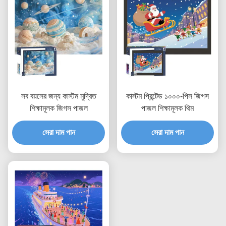
সব বয়সের জন্য কাস্টম মুদ্রিত
কাস্টম প্রিন্টেড ১০০০-পিস জিগস
শিক্ষামূলক জিগস পাজল
পাজল শিক্ষামূলক থিম
সেরা দাম পান
সেরা দাম পান