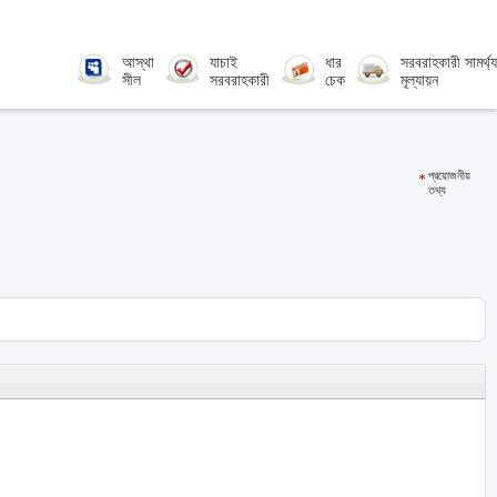
আস্থা
যাচাই
ধার
সরবরাহকারী সামর্থ্য
সীল
সরবরাহকারী
চেক
মূল্যায়ন
প্রয়োজনীয়
তথ্য